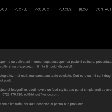
OOD
PEOPLE
PRODUCT
PLACES
BLOG
CONTACT
erit-o cu cativa ani in urma, dupa descoperirea pasiunii culinare, prezentata v
cultiv si sa o explorez, in limita timpului disponibil.
ografiez mai mult, mancarea sau toate celelalte. Cert este ca imi sunt dragi si
si adulti.
utorul fotografiilor, aveti nevoie un food stylist sau pur si simplu vreti sa av
ail: 0723.176.720; edithfrincu@yahoo.com.
 zonele limitrofe, dar sunt deschisa si pentru alte propuneri.