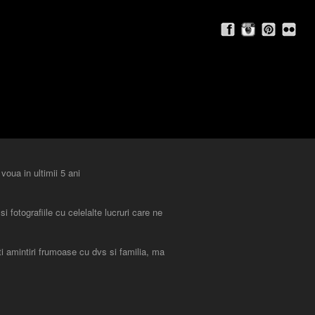
oua in ultimii 5 ani
 fotografiile cu celelalte lucruri care ne
eti amintiri frumoase cu dvs si familia, ma